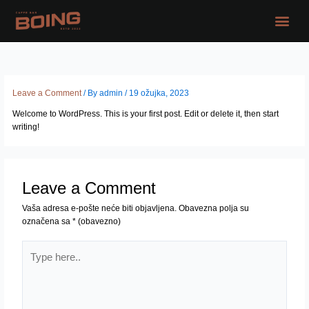
Skip
Me
to
content
Leave a Comment
/ By
admin
/
19 ožujka, 2023
Welcome to WordPress. This is your first post. Edit or delete it, then start
writing!
Leave a Comment
Vaša adresa e-pošte neće biti objavljena.
Obavezna polja su
označena sa
* (obavezno)
Type
here..